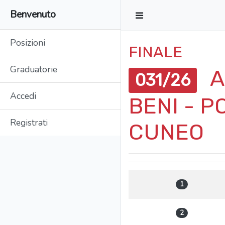
Benvenuto
Posizioni
FINALE
Graduatorie
A
031/26
Accedi
BENI - P
Registrati
CUNEO
1
2