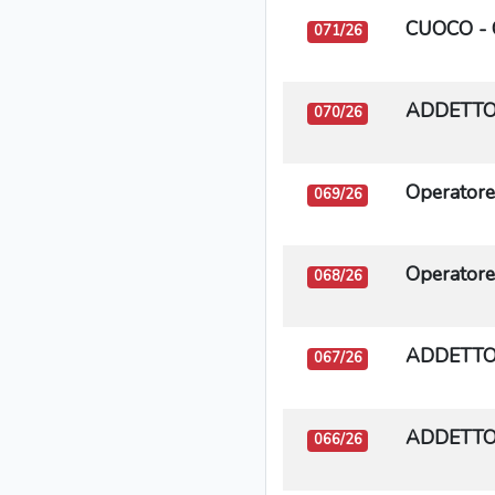
CUOCO - 
071/26
ADDETTO 
070/26
Operatore 
069/26
Operatore 
068/26
ADDETTO
067/26
ADDETTO 
066/26