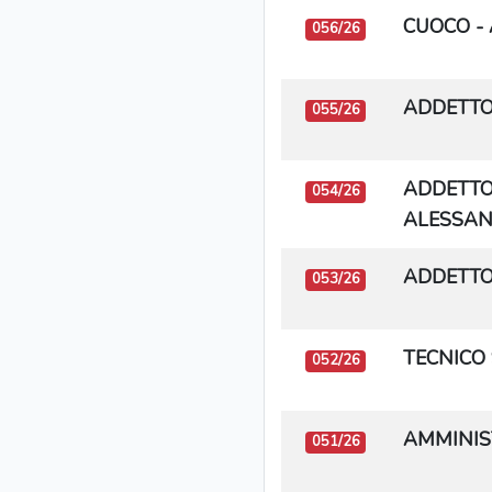
CUOCO - 
056/26
ADDETTO 
055/26
ADDETTO
054/26
ALESSAN
ADDETTO
053/26
TECNICO 
052/26
AMMINISTR
051/26