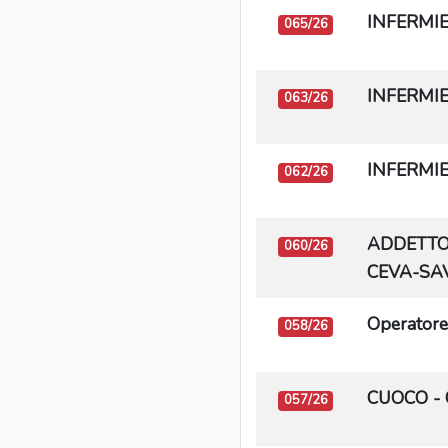
INFERMIER
065/26
INFERMIER
063/26
INFERMIER
062/26
ADDETTO 
060/26
CEVA-SA
Operatore
058/26
CUOCO - 
057/26