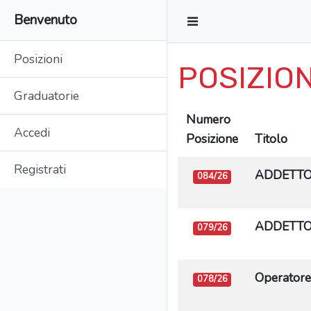
Benvenuto
Posizioni
POSIZION
Graduatorie
Numero
Accedi
Posizione
Titolo
Registrati
ADDETTO 
084/26
ADDETTO
079/26
Operatore
078/26