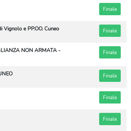
Finale
 Vignolo e PP.OO. Cuneo
Finale
GLIANZA NON ARMATA -
Finale
CUNEO
Finale
Finale
Finale