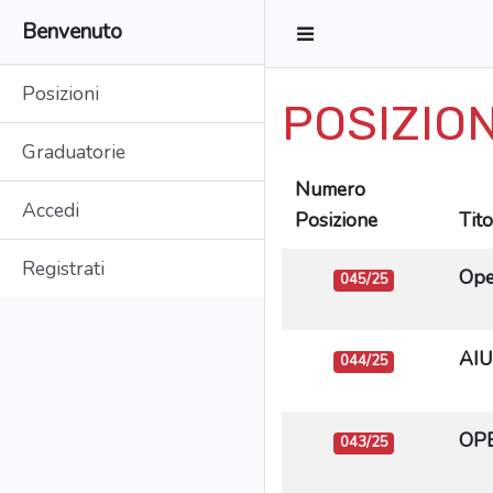
Benvenuto
Posizioni
POSIZION
Graduatorie
Numero
Accedi
Posizione
Tit
Registrati
Ope
045/25
AIU
044/25
OPE
043/25