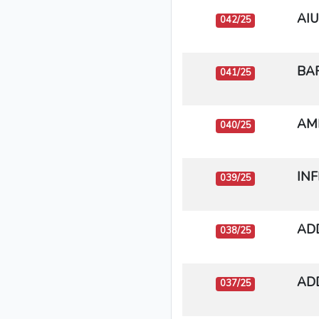
AIU
042/25
BAR
041/25
AM
040/25
INF
039/25
ADD
038/25
ADD
037/25