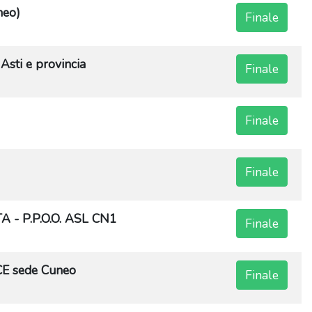
neo)
Finale
i e provincia
Finale
Finale
Finale
 P.P.O.O. ASL CN1
Finale
 sede Cuneo
Finale