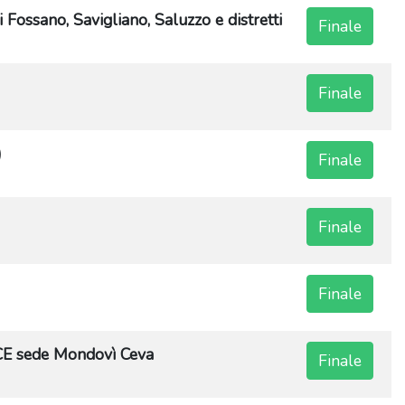
ano, Savigliano, Saluzzo e distretti
Finale
Finale
)
Finale
Finale
Finale
 sede Mondovì Ceva
Finale