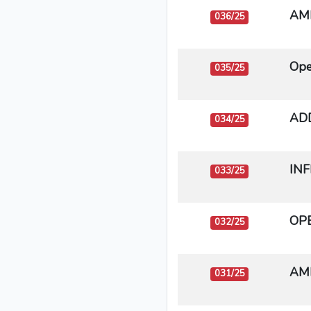
AMM
036/25
Ope
035/25
ADD
034/25
INF
033/25
OPE
032/25
AMM
031/25