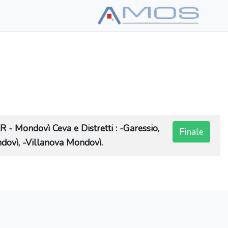
ndovì Ceva e Distretti : -Garessio,
Finale
ndovì, -Villanova Mondovì.