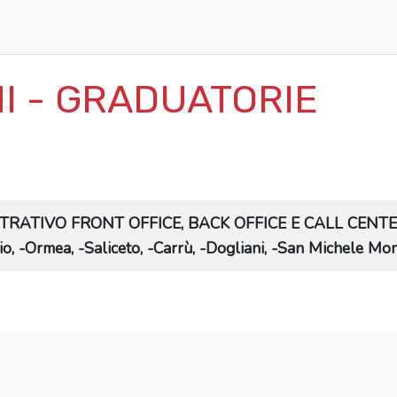
I - GRADUATORIE
ATIVO FRONT OFFICE, BACK OFFICE E CALL CENTER - Mo
o, -Ormea, -Saliceto, -Carrù, -Dogliani, -San Michele Mo